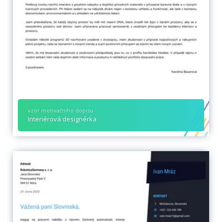
vzor motivačního dopisu
Interiérová designérka