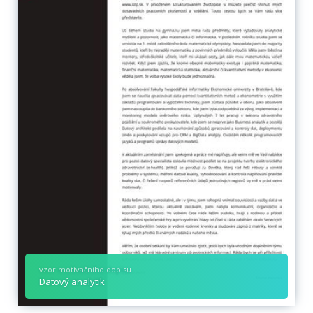
vzor motivačního dopisu
Datový analytik