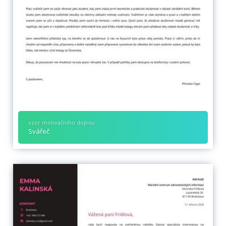
vzor motivačního dopisu
Svářeč