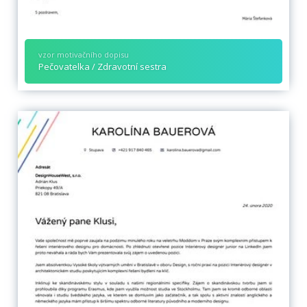
vzor motivačního dopisu
Pečovatelka / Zdravotní sestra