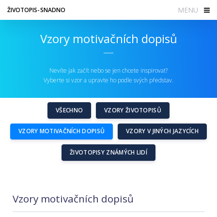
MENU
ŽIVOTOPIS-SNADNO
Vzory motivačních dopisů
Nevíte jak začít nebo se jen chcete inspirovat?
Vyberte si vzor a upravte ho podle svých představ.
VŠECHNO
VZORY ŽIVOTOPISŮ
VZORY MOTIVAČNÍCH DOPISŮ
VZORY V JINÝCH JAZYCÍCH
ŽIVOTOPISY ZNÁMÝCH LIDÍ
Vzory motivačních dopisů