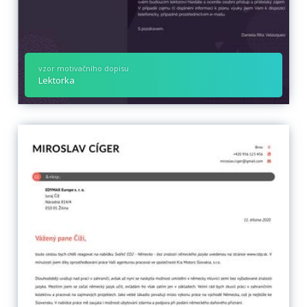
vzor motivačního dopisu
Lektorka