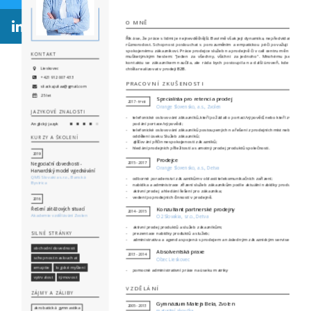
O MNĚ
Říká se, že práce s lidmi je nejnevděčnější. Baví mě však její dynamika, nepředvídatelnost a
různorodost. Schopnost poslouchat s porozuměním a empatickou péči považuji za klíč k
spokojenému zákazníkovi. Práce prodejce služeb na prodejně či v call centru mě naučila žít
KONTAKT
mušketýrským heslem: "Jeden za všechny, všichni za jednoho". Mnohému jsem se v
kontaktu se zákazníkem naučila, ale ráda bych postoupila na další úroveň, kde bych se
Lieskovec
chtěla realizovat v prodeji B2B.
+421 912 007 433
PRACOVNÍ ZKUŠENOSTI
sliacka.juliaa@gmail.com
25 let
Specialista pro retenci a prodej
2017 - trvá
Orange Slovensko, a.s., Zvolen
JAZYKOVÉ ZNALOSTI
telefonické oslovování zákazníků, kteří požádali o portaci/výpověď, nebo kteří zvažují
Anglický jazyk
podání portace/výpovědi;
telefonické oslovování zákazníků postoupených na řešení z prodejních míst nebo jiných
oddělení úseku Služeb zákazníků;
KURZY A ŠKOLENÍ
zjišťování příčin nespokojenosti zákazníků;
hledání prodejních příležitostí a samotný prodej produktů společnosti.
2019
Prodejce
2015 - 2017
Negociační dovednosti -
Orange Slovensko, a.s., Detva
Harvardský model vyjednávání
QMS Slovakia s.r.o., Banská
odborné poradenství zákazníkům v oblasti telekomunikačních zařízení;
Bystrica
nabídka a administrace zřízení služeb zákazníkům podle aktuální nabídky produktů;
aktivní prodej a hledání řešení pro zákazníka;
vedení poprodejních činností v prodejně.
2016
Konzultant partnerské prodejny
Řešení zátěžových situací
2014 - 2015
Akademie vzdělávání Zvolen
O2 Slovakia, s.r.o., Detva
aktivní prodej produktů a služeb zákazníkům;
SILNÉ STRÁNKY
prezentace nabídky produktů a služeb;
administrativa a agenda spojená s prodejem a následným zákaznickým servisem.
obchodní dovednosti
Absolventská praxe
2013 - 2014
schopnost naslouchat
Obec Lieskovec
emaptie
logické myšlení
pomocné administrativní práce na úseku matriky
vytrvalost
týmovost
VZDĚLÁNÍ
ZÁJMY A ZÁLIBY
Gymnázium Mateja Bela, Zvolen
2005 - 2013
akrobatická gymnastika
maturitní zkouška