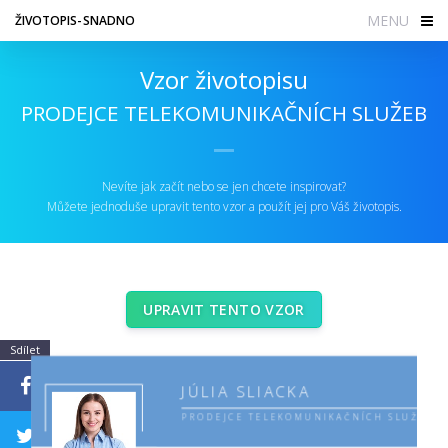
MENU
ŽIVOTOPIS-SNADNO
Vzor životopisu
PRODEJCE TELEKOMUNIKAČNÍCH SLUŽEB
Nevíte jak začít nebo se jen chcete inspirovat?
Můžete jednoduše upravit tento vzor a použít jej pro Váš životopis.
UPRAVIT TENTO VZOR
Sdílet
JÚLIA SLIACKA
PRODEJCE TELEKOMUNIKAČNÍCH SLUŽEB