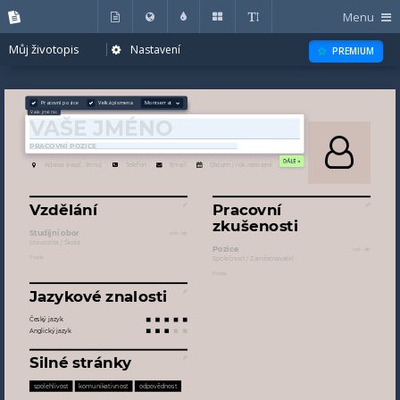
Menu
Můj životopis
Nastavení
PREMIUM
Pracovní pozice
Velká písmena
Montserrat
DÁLE »
Vzdělání
Pracovní
zkušenosti
Jazykové znalosti
Český jazyk
Anglický jazyk
Silné stránky
spolehlivost
komunikativnost
odpovědnost