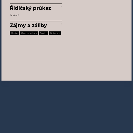
Řidičský průkaz
Skupina B
Zájmy a záliby
Hudba
Umění a kultura
Sporty
Cestování