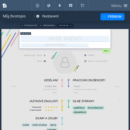
Menu
Můj životopis
Nastavení
PREMIUM
Pracovní pozice
Velká písmena
Varela Round
DÁLE »
VZDĚLÁNÍ
PRACOVNÍ ZKUŠENOSTI
JAZYKOVÉ ZNALOSTI
SILNÉ STRÁNKY
Český jazyk
spolehlivost
komunikativnost
Anglický jazyk
odpovědnost
ZÁJMY A ZÁLIBY
Hudba
Umění a kultura
Sporty
Cestování